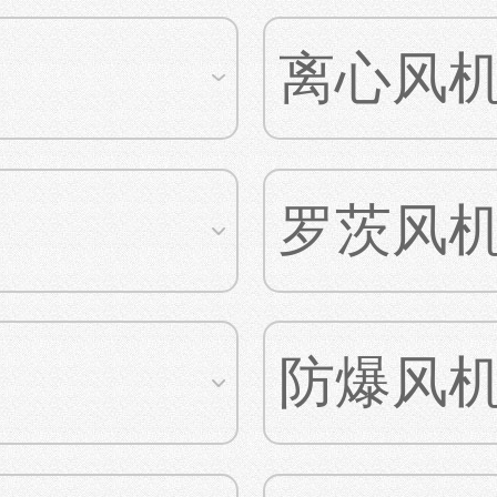
离心风
罗茨风
防爆风