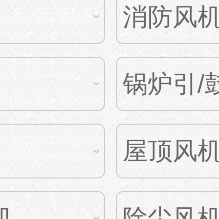
消防风
锅炉引/
屋顶风
机
除尘风