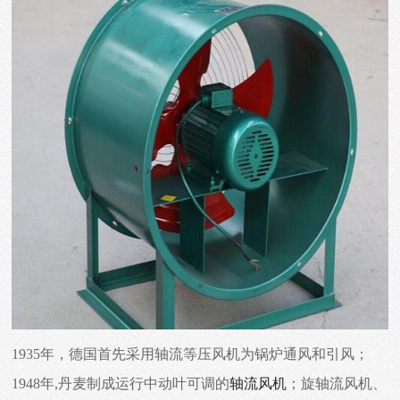
1935年，德国首先采用轴流等压风机为锅炉通风和引风；
1948年,丹麦制成运行中动叶可调的
轴流风机
；旋轴流风机、