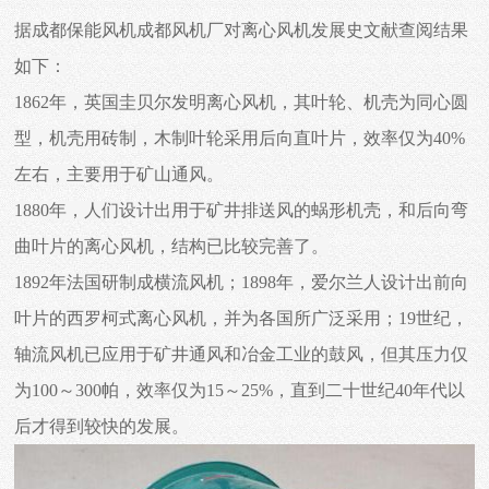
据成都保能风机成都风机厂对离心风机发展史文献查阅结果
如下：
1862年，英国圭贝尔发明离心风机，其叶轮、机壳为同心圆
型，机壳用砖制，木制叶轮采用后向直叶片，效率仅为40%
左右，主要用于矿山通风。
1880年，人们设计出用于矿井排送风的蜗形机壳，和后向弯
曲叶片的离心风机，结构已比较完善了。
1892年法国研制成横流风机；1898年，爱尔兰人设计出前向
叶片的西罗柯式离心风机，并为各国所广泛采用；19世纪，
轴流风机已应用于矿井通风和冶金工业的鼓风，但其压力仅
为100～300帕，效率仅为15～25%，直到二十世纪40年代以
后才得到较快的发展。